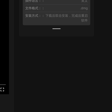
插件语言：：
英文
文件格式：：
.dmg
安装方式：：
下载后双击安装，完成后重启
软件