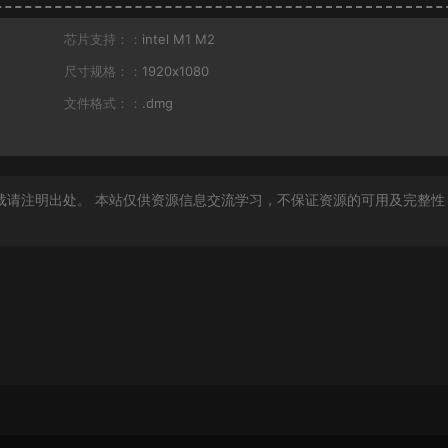
芯片支持：：
intel M1 M2
尺寸规格：：
1920x1080
文件格式：：
.dmg
载请注明出处。 本站仅供资源信息交流学习，不保证资源的可用及完整性